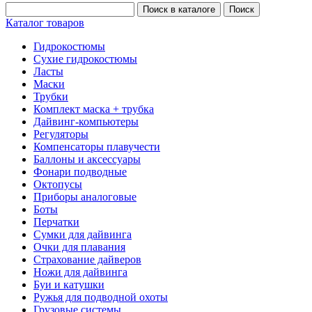
Каталог товаров
Гидрокостюмы
Сухие гидрокостюмы
Ласты
Маски
Трубки
Комплект маска + трубка
Дайвинг-компьютеры
Регуляторы
Компенсаторы плавучести
Баллоны и аксессуары
Фонари подводные
Октопусы
Приборы аналоговые
Боты
Перчатки
Сумки для дайвинга
Очки для плавания
Страхование дайверов
Ножи для дайвинга
Буи и катушки
Ружья для подводной охоты
Грузовые системы