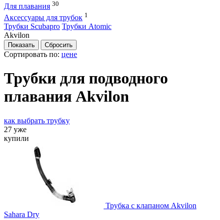
30
Для плавания
1
Аксессуары для трубок
Трубки Scubapro
Трубки Atomic
Akvilon
Сортировать по:
цене
Трубки для подводного
плавания Akvilon
как выбрать трубку
27 уже
купили
Трубка с клапаном Akvilon
Sahara Dry