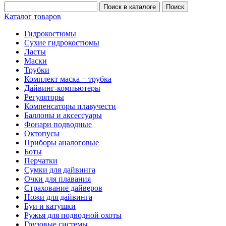
Каталог товаров
Гидрокостюмы
Сухие гидрокостюмы
Ласты
Маски
Трубки
Комплект маска + трубка
Дайвинг-компьютеры
Регуляторы
Компенсаторы плавучести
Баллоны и аксессуары
Фонари подводные
Октопусы
Приборы аналоговые
Боты
Перчатки
Сумки для дайвинга
Очки для плавания
Страхование дайверов
Ножи для дайвинга
Буи и катушки
Ружья для подводной охоты
Грузовые системы