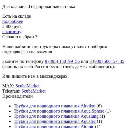
Два клапана. Гофрированная вставка
Есть на складе
подробнее
2 400
руб.
в корзину
Сложно выбрать?
Наши дайвинг инструкторы помогут вам с подбором
подходящего снаряжения
Звоните по телефону
8 (495) 150–99–56
или
8 (800) 500–57–35
(звонок по всей России бесплатный, даже с мобильного).
Или пишите нам в мессенджерах:
MAX:
ScubaMarket
Telegram:
ScubaMarket
Производители
Трубки для подводного плавания Akvilon
(6)
Трубки для подводного плавания Aqua Sphere
(1)
Трубки для подводного плавания Aqualung
(1)
Трубки для подводного плавания Aquatec
(1)
Трубки для подводного плавания Atomic
(1)