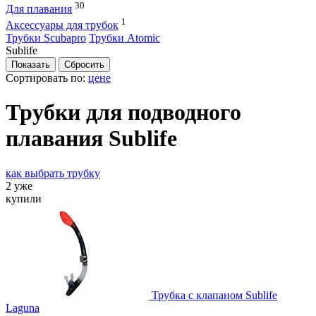
30
Для плавания
1
Аксессуары для трубок
Трубки Scubapro
Трубки Atomic
Sublife
Сортировать по:
цене
Трубки для подводного
плавания Sublife
как выбрать трубку
2 уже
купили
Трубка с клапаном Sublife
Laguna