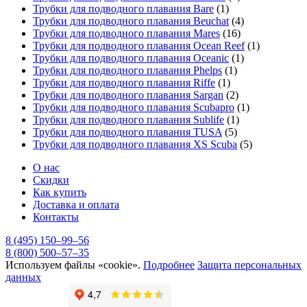
Трубки для подводного плавания Bare
(1)
Трубки для подводного плавания Beuchat
(4)
Трубки для подводного плавания Mares
(16)
Трубки для подводного плавания Ocean Reef
(1)
Трубки для подводного плавания Oceanic
(1)
Трубки для подводного плавания Phelps
(1)
Трубки для подводного плавания Riffe
(1)
Трубки для подводного плавания Sargan
(2)
Трубки для подводного плавания Scubapro
(1)
Трубки для подводного плавания Sublife
(1)
Трубки для подводного плавания TUSA
(5)
Трубки для подводного плавания XS Scuba
(5)
О нас
Скидки
Как купить
Доставка и оплата
Контакты
8 (495) 150–99–56
8 (800) 500–57–35
Используем файлы «cookie».
Подробнее
Защита персональных
данных