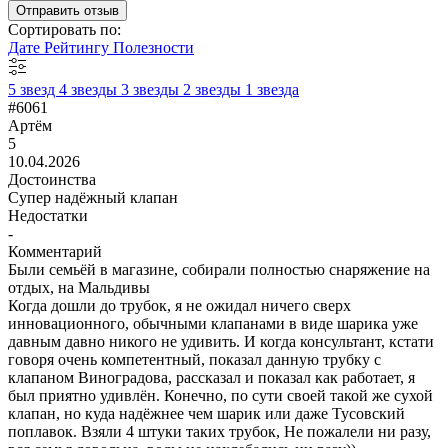
Отправить отзыв
Сортировать по:
Дате
Рейтингу
Полезности
5 звезд
4 звезды
3 звезды
2 звезды
1 звезда
#6061
Артём
5
10.04.2026
Достоинства
Супер надёжный клапан
Недостатки
-
Комментарий
Были семьёй в магазине, собирали полностью снаряжение на
отдых, на Мальдивы
Когда дошли до трубок, я не ожидал ничего сверх
инновационного, обычными клапанами в виде шарика уже
давным давно никого не удивить. И когда консультант, кстати
говоря очень компетентный, показал данную трубку с
клапаном Виноградова, рассказал и показал как работает, я
был приятно удивлён. Конечно, по сути своей такой же сухой
клапан, но куда надёжнее чем шарик или даже Тусовский
поплавок. Взяли 4 штуки таких трубок, Не пожалели ни разу,