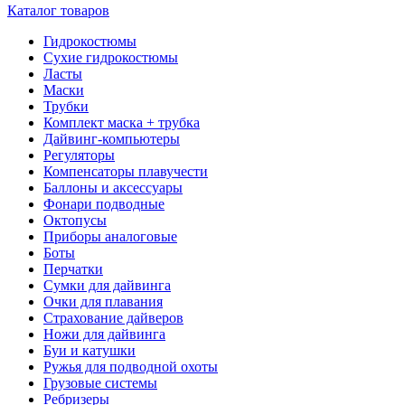
Каталог товаров
Гидрокостюмы
Сухие гидрокостюмы
Ласты
Маски
Трубки
Комплект маска + трубка
Дайвинг-компьютеры
Регуляторы
Компенсаторы плавучести
Баллоны и аксессуары
Фонари подводные
Октопусы
Приборы аналоговые
Боты
Перчатки
Сумки для дайвинга
Очки для плавания
Страхование дайверов
Ножи для дайвинга
Буи и катушки
Ружья для подводной охоты
Грузовые системы
Ребризеры