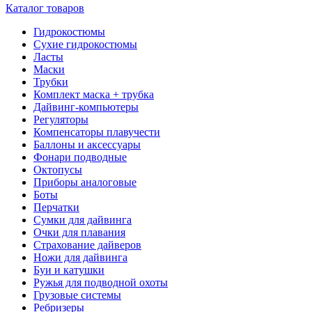
Каталог товаров
Гидрокостюмы
Сухие гидрокостюмы
Ласты
Маски
Трубки
Комплект маска + трубка
Дайвинг-компьютеры
Регуляторы
Компенсаторы плавучести
Баллоны и аксессуары
Фонари подводные
Октопусы
Приборы аналоговые
Боты
Перчатки
Сумки для дайвинга
Очки для плавания
Страхование дайверов
Ножи для дайвинга
Буи и катушки
Ружья для подводной охоты
Грузовые системы
Ребризеры