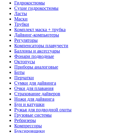
Гидрокостюмы
Сухие гидрокостюмы
Ласты
Маски
Трубки
Комплект маска + трубка
Дайвинг-компьютеры
Регуляторы
Компенсаторы плавучести
Баллоны и аксессуары
Фонари подводные
Октопусы
Приборы аналоговые
Боты
Перчатки
Сумки для дайвинга
Очки для плавания
Страхование дайверов
Ножи для дайвинга
Буи и катушки
Ружья для подводной охоты
Грузовые системы
Ребризеры
Компрессоры
Буксировщики