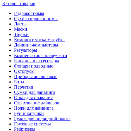
Каталог товаров
Гидрокостюмы
Сухие гидрокостюмы
Ласты
Маски
Трубки
Комплект маска + трубка
Дайвинг-компьютеры
Регуляторы
Компенсаторы плавучести
Баллоны и аксессуары
Фонари подводные
Октопусы
Приборы аналоговые
Боты
Перчатки
Сумки для дайвинга
Очки для плавания
Страхование дайверов
Ножи для дайвинга
Буи и катушки
Ружья для подводной охоты
Грузовые системы
Ребризеры