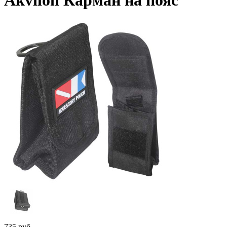
Akvilon Карман на пояс
735
руб.