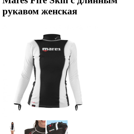
Mares Fire Skin с длинным
рукавом женская