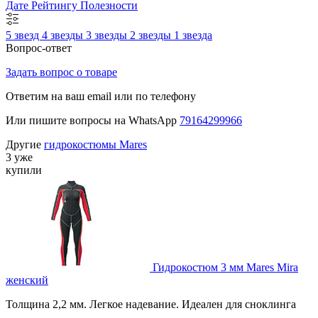
Дате
Рейтингу
Полезности
5 звезд
4 звезды
3 звезды
2 звезды
1 звезда
Вопрос-ответ
Задать вопрос о товаре
Ответим на ваш email или по телефону
Или пишите вопросы на WhatsApp
79164299966
Другие
гидрокостюмы Mares
3 уже
купили
Гидрокостюм 3 мм Mares Mira
женский
Толщина 2,2 мм. Легкое надевание. Идеален для сноклинга