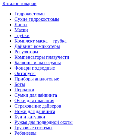
Каталог товаров
Гидрокостюмы
Сухие гидрокостюмы
Ласты
Маски
Трубки
Комплект маска + трубка
Дайвинг-компьютеры
Регуляторы
Компенсаторы плавучести
Баллоны и аксессуары
Фонари подводные
Октопусы
Приборы аналоговые
Боты
Перчатки
Сумки для дайвинга
Очки для плавания
Страхование дайверов
Ножи для дайвинга
Буи и катушки
Ружья для подводной охоты
Грузовые системы
Ребризеры