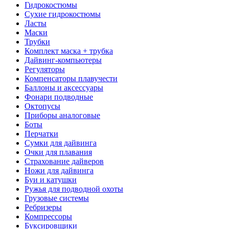
Гидрокостюмы
Сухие гидрокостюмы
Ласты
Маски
Трубки
Комплект маска + трубка
Дайвинг-компьютеры
Регуляторы
Компенсаторы плавучести
Баллоны и аксессуары
Фонари подводные
Октопусы
Приборы аналоговые
Боты
Перчатки
Сумки для дайвинга
Очки для плавания
Страхование дайверов
Ножи для дайвинга
Буи и катушки
Ружья для подводной охоты
Грузовые системы
Ребризеры
Компрессоры
Буксировщики