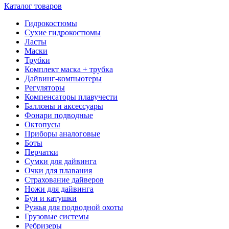
Каталог товаров
Гидрокостюмы
Сухие гидрокостюмы
Ласты
Маски
Трубки
Комплект маска + трубка
Дайвинг-компьютеры
Регуляторы
Компенсаторы плавучести
Баллоны и аксессуары
Фонари подводные
Октопусы
Приборы аналоговые
Боты
Перчатки
Сумки для дайвинга
Очки для плавания
Страхование дайверов
Ножи для дайвинга
Буи и катушки
Ружья для подводной охоты
Грузовые системы
Ребризеры