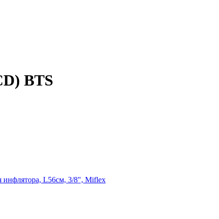
CD) BTS
 инфлятора, L56см, 3/8", Miflex