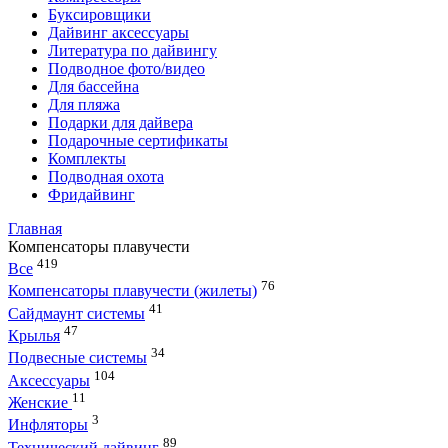
Буксировщики
Дайвинг аксессуары
Литература по дайвингу
Подводное фото/видео
Для бассейна
Для пляжа
Подарки для дайвера
Подарочные сертификаты
Комплекты
Подводная охота
Фридайвинг
Главная
Компенсаторы плавучести
419
Все
76
Компенсаторы плавучести (жилеты)
41
Сайдмаунт системы
47
Крылья
34
Подвесные системы
104
Аксессуары
11
Женские
3
Инфляторы
89
Технический дайвинг