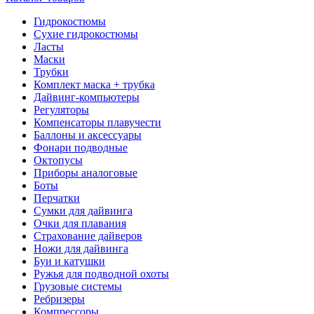
Гидрокостюмы
Сухие гидрокостюмы
Ласты
Маски
Трубки
Комплект маска + трубка
Дайвинг-компьютеры
Регуляторы
Компенсаторы плавучести
Баллоны и аксессуары
Фонари подводные
Октопусы
Приборы аналоговые
Боты
Перчатки
Сумки для дайвинга
Очки для плавания
Страхование дайверов
Ножи для дайвинга
Буи и катушки
Ружья для подводной охоты
Грузовые системы
Ребризеры
Компрессоры