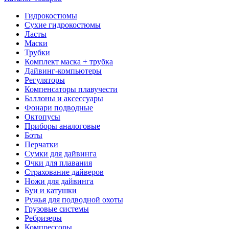
Гидрокостюмы
Сухие гидрокостюмы
Ласты
Маски
Трубки
Комплект маска + трубка
Дайвинг-компьютеры
Регуляторы
Компенсаторы плавучести
Баллоны и аксессуары
Фонари подводные
Октопусы
Приборы аналоговые
Боты
Перчатки
Сумки для дайвинга
Очки для плавания
Страхование дайверов
Ножи для дайвинга
Буи и катушки
Ружья для подводной охоты
Грузовые системы
Ребризеры
Компрессоры