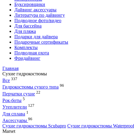
Буксировщики
Дайвинг аксессуары
Литература по дайвингу
Подводное фото/видео
Для бассейна
Для пляжа
Подарки для дайвера
Подарочные сертификаты
Комплекты
Подводная охота
Фридайвинг
Главная
Сухие гидрокостюмы
337
Все
96
Гидрокостюмы сухого типа
22
Перчатки сухие
5
Рок-боты
127
Утеплители
1
Для сплава
96
Аксессуары
Сухие гидрокостюмы Scubapro
Сухие гидрокостюмы Waterproo
Marset