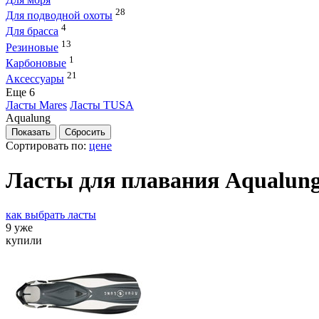
28
Для подводной охоты
4
Для брасса
13
Резиновые
1
Карбоновые
21
Аксессуары
Eще 6
Ласты Mares
Ласты TUSA
Aqualung
Сортировать по:
цене
Ласты для плавания Aqualun
как выбрать ласты
9 уже
купили