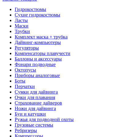
Гидрокостюмы
Сухие гидрокостюмы
Ласты
Маски
Трубки
Комплект маска + трубка
Дайвинг-компьютеры
Регуляторы
Компенсаторы плавучести
Баллоны и аксессуары
Фонари подводные
Октопусы
Приборы аналоговые
Боты
Перчатки
Сумки для дайвинга
Очки для плавания
Страхование дайверов
Ножи для дайвинга
Буи и катушки
Ружья для подводной охоты
Грузовые системы
Ребризеры
Компрессоры