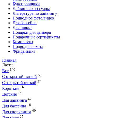
Буксировщики
Дайвинг аксессуары
Литература по дайвингу
Подводное фото/видео
Для бассейна
Для пляжа
Подарки для дайвера
Подарочные сертификаты
Комплекты
Подводная охота
Фридайвинг
Главная
Ласты
140
Все
53
С открытой пяткой
27
С закрытой пяткой
16
Короткие
15
Детские
47
Для дайвинга
16
Для бассейна
40
Для снорклинга
25
Для моря