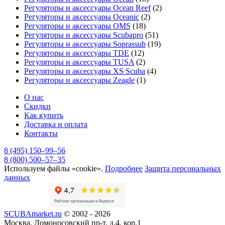
Регуляторы и аксессуары Ocean Reef
(2)
Регуляторы и аксессуары Oceanic
(2)
Регуляторы и аксессуары OMS
(18)
Регуляторы и аксессуары Scubapro
(51)
Регуляторы и аксессуары Soprassub
(19)
Регуляторы и аксессуары TDE
(12)
Регуляторы и аксессуары TUSA
(2)
Регуляторы и аксессуары XS Scuba
(4)
Регуляторы и аксессуары Zeagle
(1)
О нас
Скидки
Как купить
Доставка и оплата
Контакты
8 (495) 150–99–56
8 (800) 500–57–35
Используем файлы «cookie».
Подробнее
Защита персональных
данных
SCUBAmarket.ru
© 2002 - 2026
Москва, Ломоносовский пр-т, д.4, кор.1