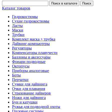
Каталог товаров
Гидрокостюмы
Сухие гидрокостюмы
Ласты
Маски
Трубки
Комплект маска + трубка
Дайвинг-компьютеры
Регуляторы
Компенсаторы плавучести
Баллоны и аксессуары
Фонари подводные
Октопусы
Приборы аналоговые
Боты
Перчатки
Сумки для дайвинга
Очки для плавания
Страхование дайверов
Ножи для дайвинга
Буи и катушки
Ружья для подводной охоты
Грузовые системы