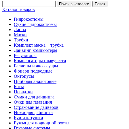
Каталог товаров
Гидрокостюмы
Сухие гидрокостюмы
Ласты
Маски
Трубки
Комплект маска + трубка
Дайвинг-компьютеры
Регуляторы
Компенсаторы плавучести
Баллоны и аксессуары
Фонари подводные
Октопусы
Приборы аналоговые
Боты
Перчатки
Сумки для дайвинга
Очки для плавания
Страхование дайверов
Ножи для дайвинга
Буи и катушки
Ружья для подводной охоты
Грузовые системы