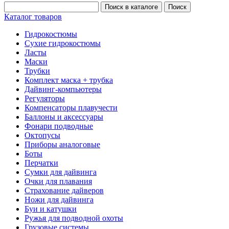
Каталог товаров
Гидрокостюмы
Сухие гидрокостюмы
Ласты
Маски
Трубки
Комплект маска + трубка
Дайвинг-компьютеры
Регуляторы
Компенсаторы плавучести
Баллоны и аксессуары
Фонари подводные
Октопусы
Приборы аналоговые
Боты
Перчатки
Сумки для дайвинга
Очки для плавания
Страхование дайверов
Ножи для дайвинга
Буи и катушки
Ружья для подводной охоты
Грузовые системы