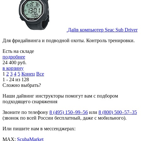
Дайв компьютер Seac Sub Driver
Для фридайвинга и подводной охоты. Контроль тренировки.
Есть на складе
подробнее
24 400
руб.
в корзину
1
2
3
4
5
Конец
Все
1 - 24 из 128
Сложно выбрать?
Наши дайвинг инструкторы помогут вам с подбором
подходящего снаряжения
Звоните по телефону
8 (495) 150–99–56
или
8 (800) 500–57–35
(звонок по всей России бесплатный, даже с мобильного).
Или пишите нам в мессенджерах:
MAX:
ScubaMarket