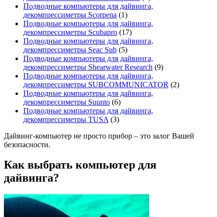
Подводные компьютеры для дайвинга,
декомпрессиметры Scorpena
(1)
Подводные компьютеры для дайвинга,
декомпрессиметры Scubapro
(17)
Подводные компьютеры для дайвинга,
декомпрессиметры Seac Sub
(5)
Подводные компьютеры для дайвинга,
декомпрессиметры Shearwater Research
(9)
Подводные компьютеры для дайвинга,
декомпрессиметры SUBCOMMUNICATOR
(2)
Подводные компьютеры для дайвинга,
декомпрессиметры Suunto
(6)
Подводные компьютеры для дайвинга,
декомпрессиметры TUSA
(3)
Дайвинг-компьютер
не просто прибор – это залог Вашей
безопасности.
Как выбрать компьютер для
дайвинга?