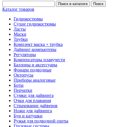
Каталог товаров
Гидрокостюмы
Сухие гидрокостюмы
Ласты
Маски
Трубки
Комплект маска + трубка
Дайвинг-компьютеры
Регуляторы
Компенсаторы плавучести
Баллоны и аксессуары
Фонари подводные
Октопусы
Приборы аналоговые
Боты
Перчатки
Сумки для дайвинга
Очки для плавания
Страхование дайверов
Ножи для дайвинга
Буи и катушки
Ружья для подводной охоты
Грузовые системы